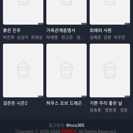
붉은 진주
가족관계증명서
최애의 사원
박진희 남상지 최재성
박세영 한고은 임지은
김혜준 강훈 차우민
검은돈 시즌2
하우스 오브 드래곤 시즌3
기쁜 우리 좋은 날
윤종훈 엄현경 정윤
광고문의:
@tvcs365
Copyright © 2016-2026
티비위키
.All Rights Reserved .