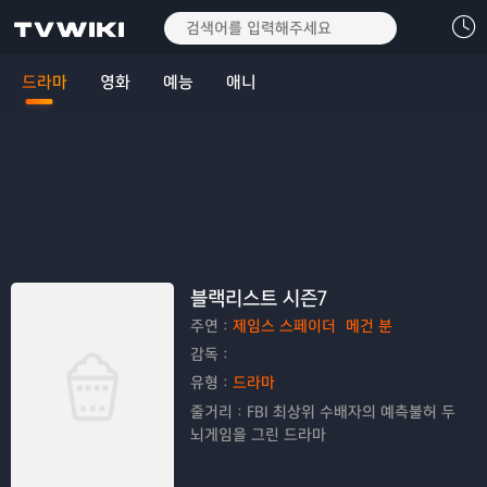
드라마
영화
예능
애니
블랙리스트 시즌7
주연：
제임스 스페이더
메건 분
감독：
유형：
드라마
줄거리：
FBI 최상위 수배자의 예측불허 두
뇌게임을 그린 드라마