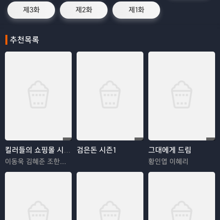
제3화
제2화
제1화
추천목록
킬러들의 쇼핑몰 시즌2
검은돈 시즌1
그대에게 드림
이동욱 김혜준 조한선 김해나
황인엽 이혜리