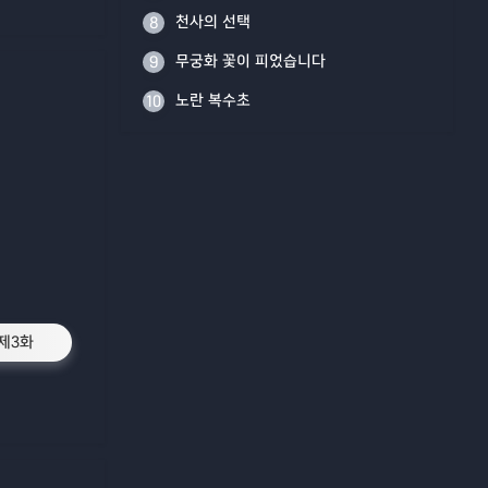
천사의 선택
8
무궁화 꽃이 피었습니다
9
노란 복수초
10
제3화