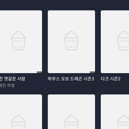
런 엿같은 사랑
하우스 오브 드래곤 시즌3
다크 시즌2
해인 하영