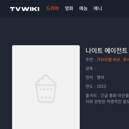
드라마
영화
예능
애니
나이트 에이전트
주연：
가브리엘 바쏘
루
감독：
언어：
영어
연도：
2023
줄거리：
긴급 통화 라인을
자와 관련된 치명적인 음모