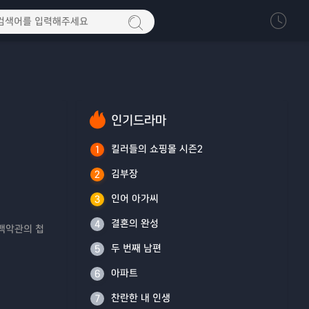
인기드라마
킬러들의 쇼핑몰 시즌2
1
김부장
2
인어 아가씨
3
결혼의 완성
4
 백악관의 첩
두 번째 남편
5
아파트
6
찬란한 내 인생
7