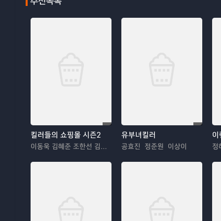
추천목록
킬러들의 쇼핑몰 시즌2
유부녀킬러
이
이동욱 김혜준 조한선 김해나
공효진 정준원 이상이
정