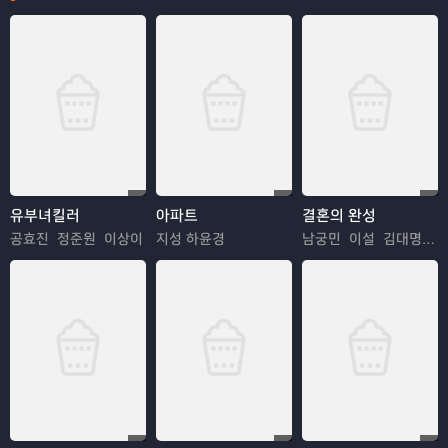
유부녀킬러
아파트
결혼의 완성
공효진 정준원 이상이
지성 하윤경
남궁민 이설 김대명 이상희