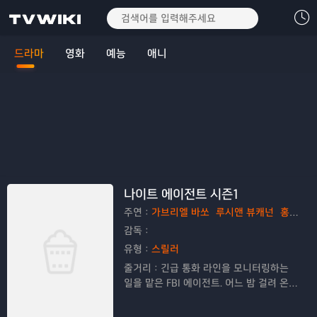
드라마
영화
예능
애니
나이트 에이전트 시즌1
주연：
가브리엘 바쏘
루시앤 뷰캐넌
홍 차우
감독：
유형：
스릴러
줄거리：
긴급 통화 라인을 모니터링하는
일을 맡은 FBI 에이전트. 어느 밤 걸려 온
전화 한 통으로 그가 백악관의 첩자와 관련
된 치명적인 음모 속으로 뛰어든다.