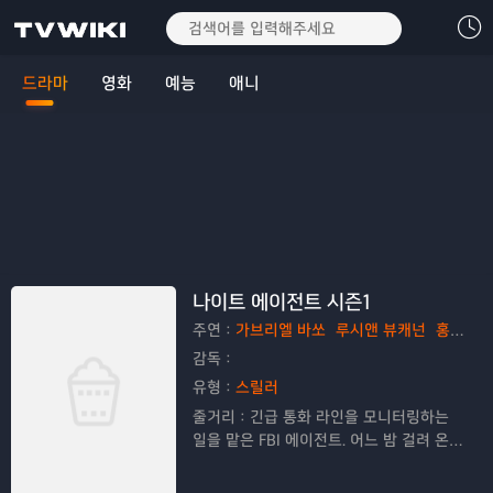
드라마
영화
예능
애니
나이트 에이전트 시즌1
주연：
가브리엘 바쏘
루시앤 뷰캐넌
홍 차우
감독：
유형：
스릴러
줄거리：
긴급 통화 라인을 모니터링하는
일을 맡은 FBI 에이전트. 어느 밤 걸려 온
전화 한 통으로 그가 백악관의 첩자와 관련
된 치명적인 음모 속으로 뛰어든다.