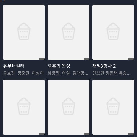
유부녀킬러
결혼의 완성
재벌X형사 2
공효진 정준원 이상이
남궁민 이설 김대명 이상희
안보현 정은채 유승호 김혜은