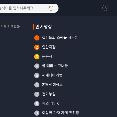
인기영상
5
개 검색결과
킬러들의 쇼핑몰 시즌2
1
인간극장
2
눈동자
3
골 때리는 그녀들
4
세계테마기행
5
2TV 생생정보
6
천기누설
7
피의 게임X
8
이상한 과자 가게 전천당
9