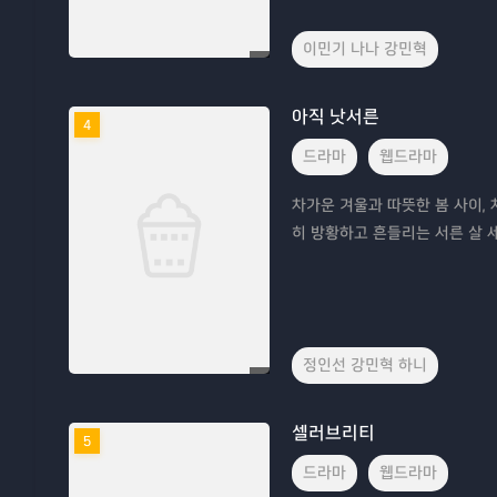
이민기 나나 강민혁
아직 낫서른
4
드라마
웹드라마
차가운 겨울과 따뜻한 봄 사이,
히 방황하고 흔들리는 서른 살 
정인선 강민혁 하니
셀러브리티
5
드라마
웹드라마