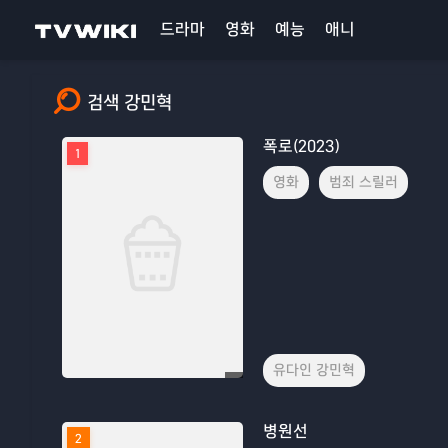
드라마
영화
예능
애니
검색 강민혁
폭로(2023)
1
영화
범죄 스릴러
유다인 강민혁
병원선
2