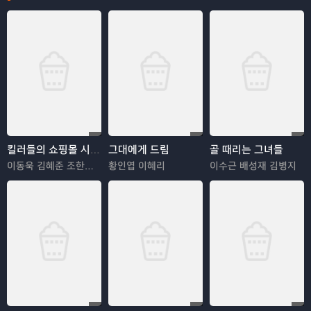
킬러들의 쇼핑몰 시즌2
그대에게 드림
골 때리는 그녀들
이동욱 김혜준 조한선 김해나
황인엽 이혜리
이수근 배성재 김병지