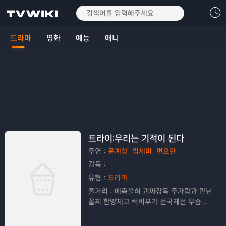
드라마
영화
예능
애니
트라이:우리는 기적이 된다
주연：
윤계상
임세미
변요한
감독：
유형：
드라마
줄거리：
예측불허 괴짜감독 주가람과 만년
꼴찌 한양체고 럭비부가 전국체전 우승을
향해 질주하는 코믹 성장 스포츠 드라마