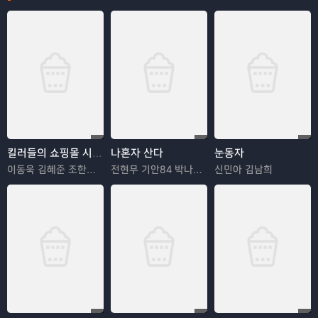
킬러들의 쇼핑몰 시즌2
나혼자 산다
눈동자
이동욱 김혜준 조한선 김해나
전현무 기안84 박나래 한혜진 이시언
신민아 김남희