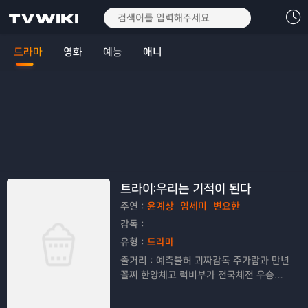
드라마
영화
예능
애니
트라이:우리는 기적이 된다
주연：
윤계상
임세미
변요한
감독：
유형：
드라마
줄거리：
예측불허 괴짜감독 주가람과 만년
꼴찌 한양체고 럭비부가 전국체전 우승을
향해 질주하는 코믹 성장 스포츠 드라마