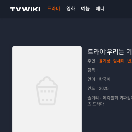
드라마
영화
예능
애니
트라이:우리는 
주연：
윤계상
임세미
변
감독：
언어：
한국어
연도：
2025
줄거리：
예측불허 괴짜감독
츠 드라마