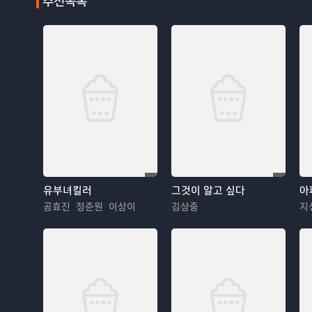
추천목록
유부녀킬러
그것이 알고 싶다
아
공효진 정준원 이상이
김상중
지