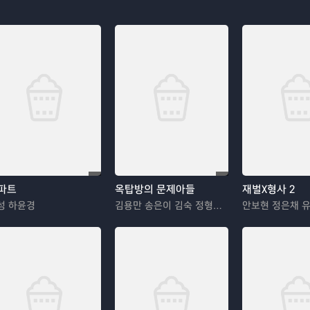
파트
옥탑방의 문제아들
재벌X형사 2
성 하윤경
김용만 송은이 김숙 정형돈 민경훈