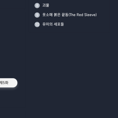
괴물
8
옷소매 붉은 끝동(The Red Sleeve)
9
유미의 세포들
10
제5화