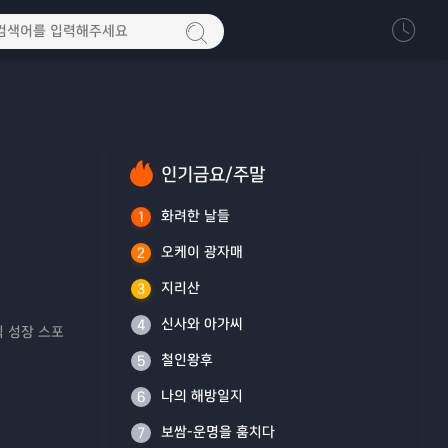
인기금요/주말
화려한 날들
1
오케이 광자매
2
지리산
3
신사와 아가씨
4
 성장 스포
철인왕후
5
나의 해방일지
6
보쌈-운명을 훔치다
7