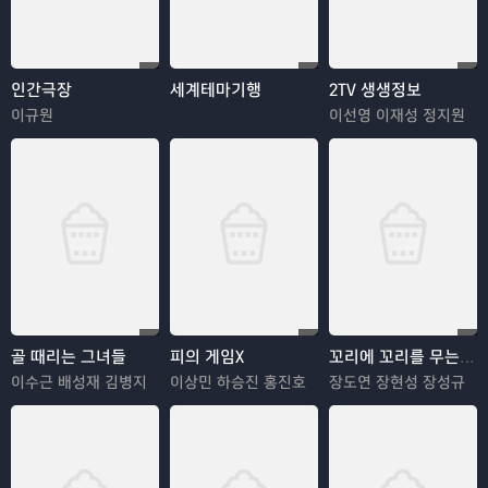
인간극장
세계테마기행
2TV 생생정보
이규원
이선영 이재성 정지원
골 때리는 그녀들
피의 게임X
꼬리에 꼬리를 무는 그날 이야기
이수근 배성재 김병지
이상민 하승진 홍진호
장도연 장현성 장성규