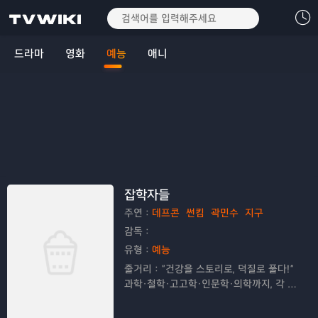
드라마
영화
예능
애니
잡학자들
주연：
데프콘
썬킴
곽민수
지구
감독：
유형：
예능
줄거리：
“건강을 스토리로, 덕질로 풀다!”
과학·철학·고고학·인문학·의학까지, 각 분
야의 ‘덕후’들이 모여 하나의 주제를 다각
도로 파헤치는 밀도 높고 유쾌한 헬(healt