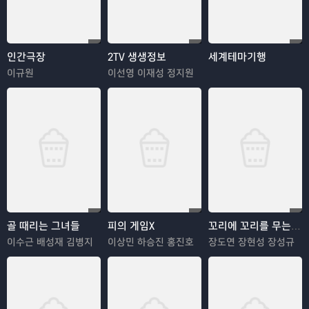
인간극장
2TV 생생정보
세계테마기행
이규원
이선영 이재성 정지원
골 때리는 그녀들
피의 게임X
꼬리에 꼬리를 무는 그날 이야기
이수근 배성재 김병지
이상민 하승진 홍진호
장도연 장현성 장성규