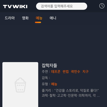
드라마
영화
예능
애니
잡학자들
주연：
데프콘
썬킴
곽민수
지구
감독：
유형：
예능
줄거리：
“건강을 스토리로, 덕질로 풀다!”
과학·철학·고고학·인문학·의학까지, 각 분
야의 ‘덕후’들이 모여 하나의 주제를 다각
도로 파헤치는 밀도 높고 유쾌한 헬(healt