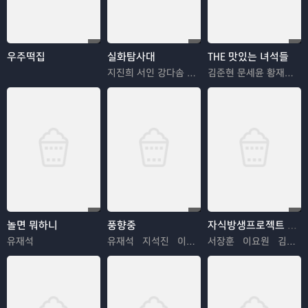
우주떡집
실화탐사대
THE 맛있는 녀석들
지진희 서인 강다솜 박지훈
김준현 문세윤 황재성 김해준
놀면 뭐하니
풍향중
자식방생프로젝트 합숙 맞선2
유재석
유재석 지석진 이성민 양세찬
서장훈 이요원 김요한