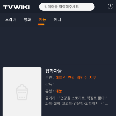
드라마
영화
예능
애니
잡학자들
주연：
데프콘
썬킴
곽민수
지구
감독：
유형：
예능
줄거리：
“건강을 스토리로, 덕질로 풀다!”
과학·철학·고고학·인문학·의학까지, 각 분
야의 ‘덕후’들이 모여 하나의 주제를 다각
도로 파헤치는 밀도 높고 유쾌한 헬(healt