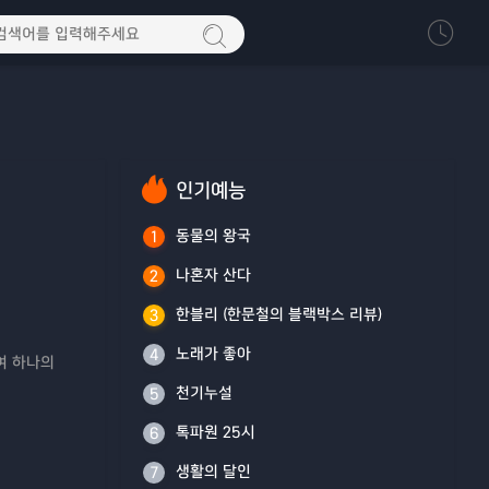
인기예능
동물의 왕국
1
나혼자 산다
2
한블리 (한문철의 블랙박스 리뷰)
3
노래가 좋아
4
여 하나의
천기누설
5
톡파원 25시
6
생활의 달인
7