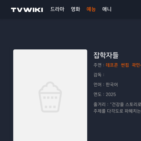
드라마
영화
예능
애니
잡학자들
주연：
데프콘
썬킴
곽민
감독：
언어：
한국어
연도：
2025
줄거리：
“건강을 스토리로
주제를 다각도로 파헤치는 