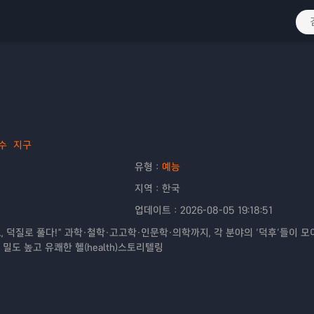
수
지구
유형：
예능
지역：
한국
업데이트：
2026-08-05 19:18:51
, 덕질로 풀다!” 과학·철학·고고학·인문학·의학까지, 각 분야의 ‘덕후’들이 모
밀도 높고 유쾌한 헬(health)스토리텔링