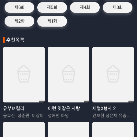
제6화
제5화
제4화
제3화
제2화
제1화
추천목록
유부녀킬러
이런 엿같은 사랑
재벌X형사 2
공효진 정준원 이상이
정해인 하영
안보현 정은채 유승호 김혜은