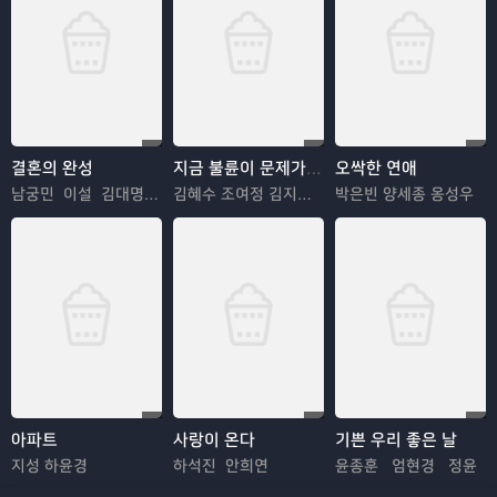
결혼의 완성
지금 불륜이 문제가 아닙니다
오싹한 연애
남궁민 이설 김대명 이상희
김혜수 조여정 김지훈 김재철
박은빈 양세종 옹성우
아파트
사랑이 온다
기쁜 우리 좋은 날
지성 하윤경
하석진 안희연
윤종훈 엄현경 정윤