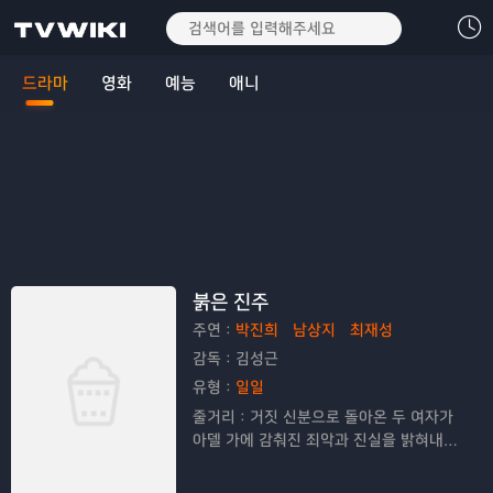
드라마
영화
예능
애니
붉은 진주
주연：
박진희
남상지
최재성
감독：
김성근
유형：
일일
줄거리：
거짓 신분으로 돌아온 두 여자가
아델 가에 감춰진 죄악과 진실을 밝혀내는
복수 연대기를 그리는 드라마