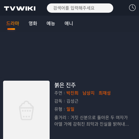
드라마
영화
예능
애니
붉은 진주
주연：
박진희
남상지
최재성
감독：
김성근
유형：
일일
줄거리：
거짓 신분으로 돌아온 두 여자가
아델 가에 감춰진 죄악과 진실을 밝혀내는
복수 연대기를 그리는 드라마