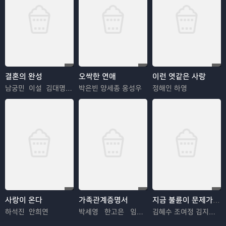
결혼의 완성
오싹한 연애
이런 엿같은 사랑
남궁민 이설 김대명 이상희
박은빈 양세종 옹성우
정해인 하영
사랑이 온다
가족관계증명서
지금 불륜이 문제가 아닙니다
하석진 안희연
박세영 한고은 임지은
김혜수 조여정 김지훈 김재철