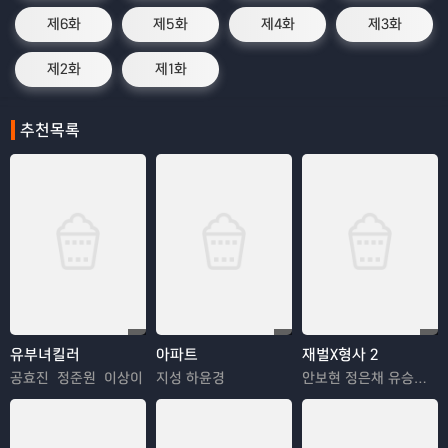
제6화
제5화
제4화
제3화
제2화
제1화
추천목록
유부녀킬러
아파트
재벌X형사 2
공효진 정준원 이상이
지성 하윤경
안보현 정은채 유승호 김혜은