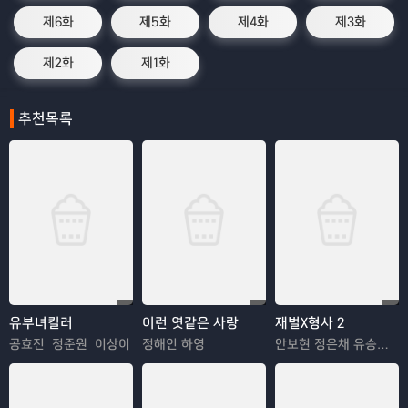
제6화
제5화
제4화
제3화
제2화
제1화
추천목록
유부녀킬러
이런 엿같은 사랑
재벌X형사 2
공효진 정준원 이상이
정해인 하영
안보현 정은채 유승호 김혜은