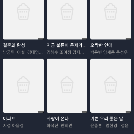
결혼의 완성
지금 불륜이 문제가 아닙니다
오싹한 연애
남궁민 이설 김대명 이상희
김혜수 조여정 김지훈 김재철
박은빈 양세종 옹성우
아파트
사랑이 온다
기쁜 우리 좋은 날
지성 하윤경
하석진 안희연
윤종훈 엄현경 정윤