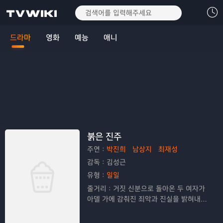
드라마
영화
예능
애니
붉은 진주
주연：
박진희
남상지
최재성
감독：
김성근
유형：
일일
줄거리：
거짓 신분으로 돌아온 두 여자가
아델 가에 감춰진 죄악과 진실을 밝혀내는
복수 연대기를 그리는 드라마