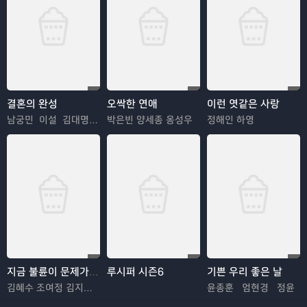
결혼의 완성
오싹한 연애
이런 엿같은 사랑
남궁민 이설 김대명 이상희
박은빈 양세종 옹성우
정해인 하영
지금 불륜이 문제가 아닙니다
루시퍼 시즌6
기쁜 우리 좋은 날
김혜수 조여정 김지훈 김재철
윤종훈 엄현경 정윤