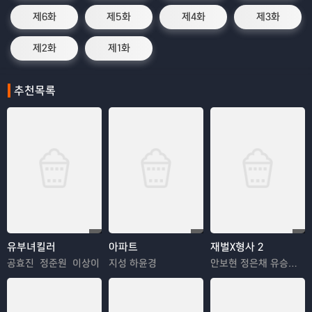
제6화
제5화
제4화
제3화
제2화
제1화
추천목록
유부녀킬러
아파트
재벌X형사 2
공효진 정준원 이상이
지성 하윤경
안보현 정은채 유승호 김혜은