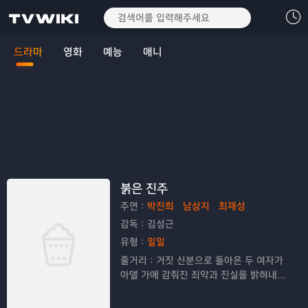
드라마
영화
예능
애니
붉은 진주
주연：
박진희
남상지
최재성
감독：
김성근
유형：
일일
줄거리：
거짓 신분으로 돌아온 두 여자가
아델 가에 감춰진 죄악과 진실을 밝혀내는
복수 연대기를 그리는 드라마