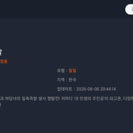
날
정윤
유형：
일일
지역：
한국
업데이트：
2026-08-06 20:44:14
과 허당녀의 일촉즉발 생사 쟁탈전! 저마다 '내 인생의 주인공'이 되고픈, 다양
마