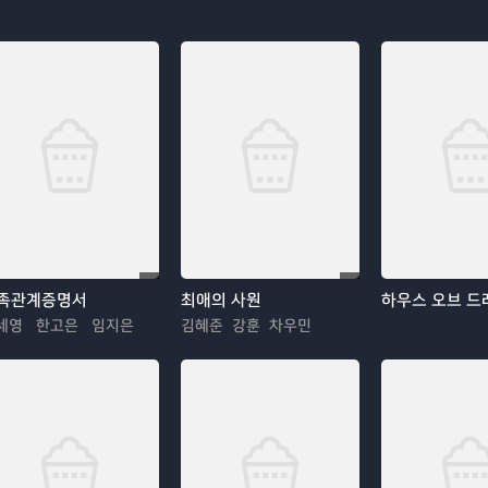
족관계증명서
최애의 사원
하우스 오브 드
세영 한고은 임지은
김혜준 강훈 차우민