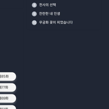
천사의 선택
8
찬란한 내 인생
9
무궁화 꽃이 피었습니다
10
제85화
제77화
제69화