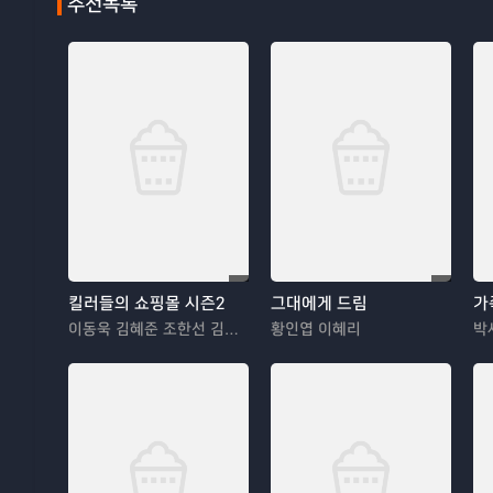
추천목록
킬러들의 쇼핑몰 시즌2
그대에게 드림
가
이동욱 김혜준 조한선 김해나
황인엽 이혜리
박