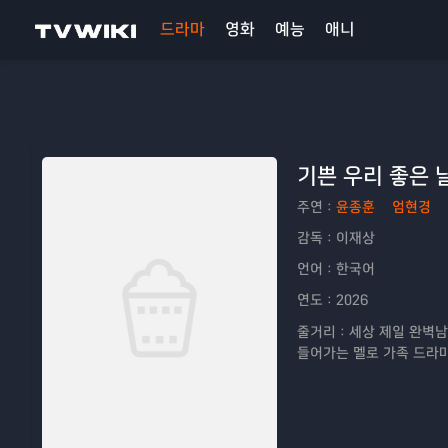
드라마
영화
예능
애니
기쁜 우리 좋은 
주연：
윤종훈
엄현경
감독：
이재상
언어：
한국어
연도：
2026
줄거리：
세상 제일 완벽남
들어가는 멜로 가족 드라