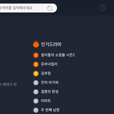
인기드라마
킬러들의 쇼핑몰 시즌2
1
유부녀킬러
2
김부장
3
인어 아가씨
4
한 세대가 만
결혼의 완성
5
아파트
6
두 번째 남편
7