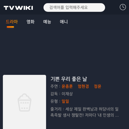
드라마
영화
예능
애니
기쁜 우리 좋은 날
주연：
윤종훈
엄현경
정윤
감독：
이재상
유형：
일일
줄거리：
세상 제일 완벽남과 허당녀의 일
촉즉발 생사 쟁탈전! 저마다 '내 인생의 주
인공'이 되고픈, 다양한 세대가 만들어가는
멜로 가족 드라마