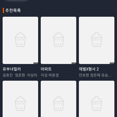
추천목록
유부녀킬러
아파트
재벌X형사 2
공효진 정준원 이상이
지성 하윤경
안보현 정은채 유승호 김혜은