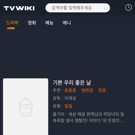
드라마
영화
예능
애니
기쁜 우리 좋은 날
주연：
윤종훈
엄현경
정윤
감독：
이재상
유형：
일일
줄거리：
세상 제일 완벽남과 허당녀의 일
촉즉발 생사 쟁탈전! 저마다 '내 인생의 주
인공'이 되고픈, 다양한 세대가 만들어가는
멜로 가족 드라마