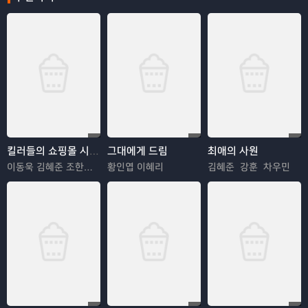
킬러들의 쇼핑몰 시즌2
그대에게 드림
최애의 사원
이동욱 김혜준 조한선 김해나
황인엽 이혜리
김혜준 강훈 차우민