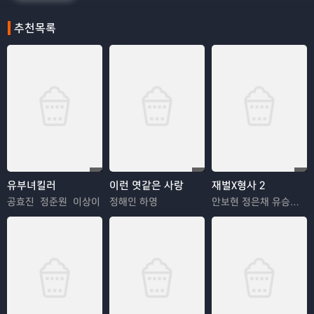
추천목록
유부녀킬러
이런 엿같은 사랑
재벌X형사 2
공효진 정준원 이상이
정해인 하영
안보현 정은채 유승호 김혜은