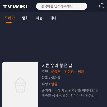
드라마
영화
예능
애니
기쁜 우리 좋은 날
주연：
윤종훈
엄현경
정윤
감독：
이재상
유형：
일일
줄거리：
세상 제일 완벽남과 허당녀의 일
촉즉발 생사 쟁탈전! 저마다 '내 인생의 주
인공'이 되고픈, 다양한 세대가 만들어가는
멜로 가족 드라마