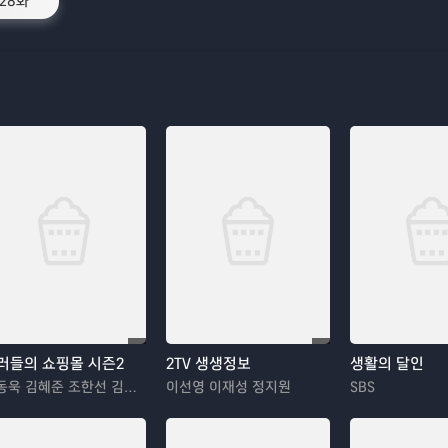
28화
러들의 쇼핑몰 시즌2
2TV 생생정보
생활의 달인
이동욱 김혜준 조한선 김해나
이선영 이재성 정지원
SBS