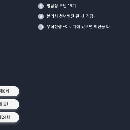
명탐정 코난 15기
8
블리치 천년혈전 편 -화진담-
9
무직전생 ~이세계에 갔으면 최선을 다한다~ Part 2
10
제8화
제16화
제24화