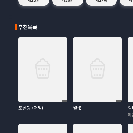
제25화
제26화
제27화
제
추천목록
도굴왕 (더빙)
월-E
킬