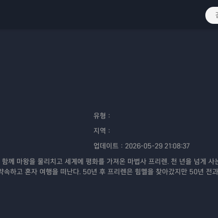
유형：
지역：
업데이트：
2026-05-29 21:08:37
 함께 마왕을 물리치고 세계에 평화를 가져온 마법사 프리렌. 천 년을 넘게 사
약속하고 혼자 여행을 떠난다. 50년 후 프리렌은 힘멜을 찾아갔지만 50년 전과
늙었고 수명이 얼마 남아있지 않았다. 죽음을 맞이한 힘멜을 보고 지금까지 '인
회하고 자신을 반성한 프리렌은 '인간을 알기 위한' 여행을 떠난다.