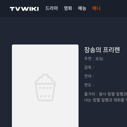
드라마
영화
예능
애니
장송의 프리렌
주연：
未知
감독：
언어：
연도：
줄거리：
용사 힘멜 일행과
녀는 힘멜 일행과 재회를 
없는 그녀에 비해 힘멜은 
일을 하지 않았던 것을 후