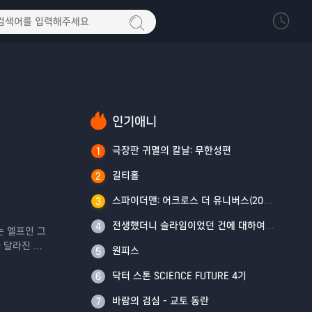
인기애니
극장판 귀멸의 칼날: 무한성편
1
길티홀
2
스파이더맨: 어크로스 더 유니버스(2023)
3
전생했더니 슬라임이었던 건에 대하여 4기
4
는 엘프인 그
 달라진 게
원피스
5
간을 아는'
닥터 스톤 SCIENCE FUTURE 4기
6
바람의 검심 - 교토 동란
7