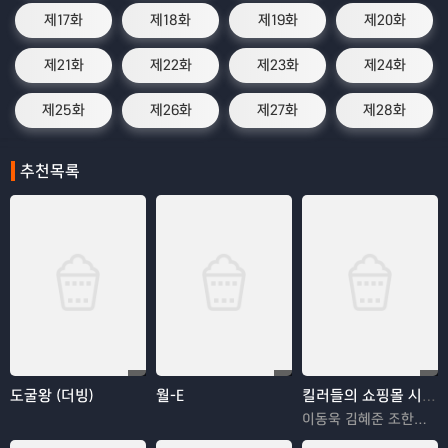
제17화
제18화
제19화
제20화
제21화
제22화
제23화
제24화
제25화
제26화
제27화
제28화
추천목록
도굴왕 (더빙)
월-E
킬러들의 쇼핑몰 시즌2
이동욱 김혜준 조한선 김해나