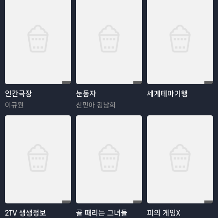
인간극장
눈동자
세계테마기행
이규원
신민아 김남희
2TV 생생정보
골 때리는 그녀들
피의 게임X