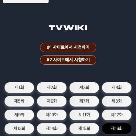
다. 50년 후 프리렌은 힘멜을 찾아갔지만 5
0년 전과 달라진 게 없는 그녀에 비해 힘멜
은 늙었고 수명이 얼마 남아있지 않았다. 죽
음을 맞이한 힘멜을 보고 지금까지 '인간을
아는' 일을 하지 않았던 것을 후회하고 자신
을 반성한 프리렌은 '인간을 알기 위한' 여
행을 떠난다.
#1 사이트에서 시청하기
#2 사이트에서 시청하기
제1화
제2화
제3화
제4화
제5화
제6화
제7화
제8화
제9화
제10화
제11화
제12화
제13화
제14화
제15화
제16화