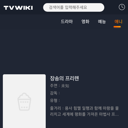
드라마
영화
예능
애니
장송의 프리렌
주연：
未知
감독：
유형：
줄거리：
용사 힘멜 일행과 함께 마왕을 물
리치고 세계에 평화를 가져온 마법사 프리
렌. 천 년을 넘게 사는 엘프인 그녀는 힘멜
일행과 재회를 약속하고 혼자 여행을 떠난