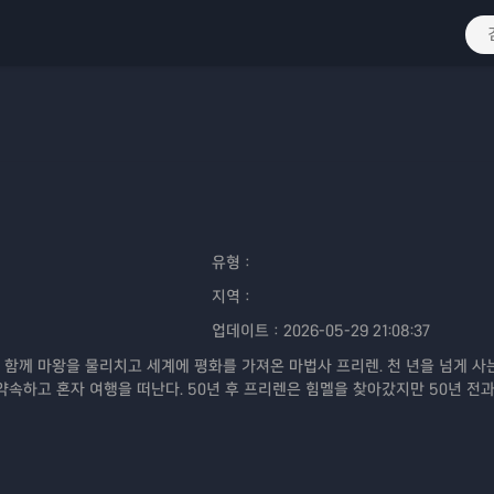
유형：
지역：
업데이트：
2026-05-29 21:08:37
 함께 마왕을 물리치고 세계에 평화를 가져온 마법사 프리렌. 천 년을 넘게 사
약속하고 혼자 여행을 떠난다. 50년 후 프리렌은 힘멜을 찾아갔지만 50년 전과
늙었고 수명이 얼마 남아있지 않았다. 죽음을 맞이한 힘멜을 보고 지금까지 '인
회하고 자신을 반성한 프리렌은 '인간을 알기 위한' 여행을 떠난다.