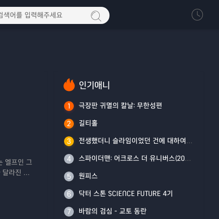
인기애니
극장판 귀멸의 칼날: 무한성편
1
길티홀
2
전생했더니 슬라임이었던 건에 대하여 4기
3
스파이더맨: 어크로스 더 유니버스(2023)
4
는 엘프인 그
 달라진 게
원피스
5
간을 아는'
닥터 스톤 SCIENCE FUTURE 4기
6
바람의 검심 - 교토 동란
7