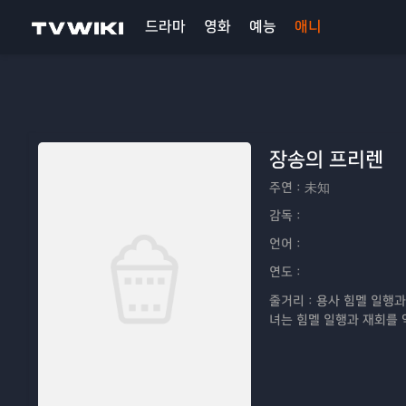
드라마
영화
예능
애니
장송의 프리렌
주연：
未知
감독：
언어：
연도：
줄거리：
용사 힘멜 일행과
녀는 힘멜 일행과 재회를 
없는 그녀에 비해 힘멜은 
일을 하지 않았던 것을 후