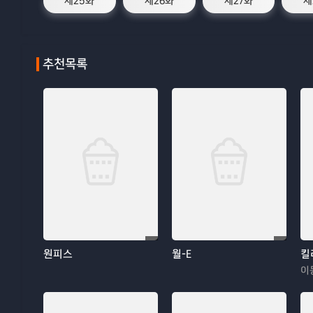
제25화
제26화
제27화
제
추천목록
원피스
월-E
킬