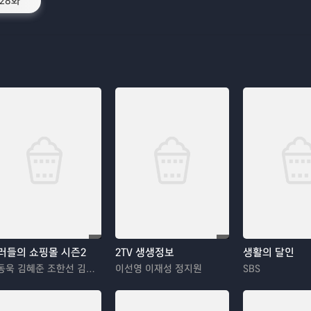
28화
러들의 쇼핑몰 시즌2
2TV 생생정보
생활의 달인
이동욱 김혜준 조한선 김해나
이선영 이재성 정지원
SBS