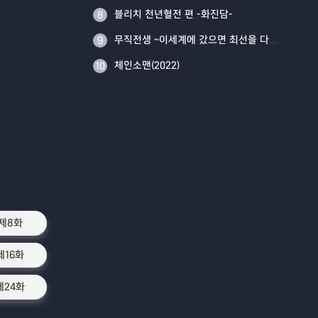
블리치 천년혈전 편 -화진담-
8
무직전생 ~이세계에 갔으면 최선을 다한다~ Part 2
9
체인소맨(2022)
10
제8화
제16화
제24화