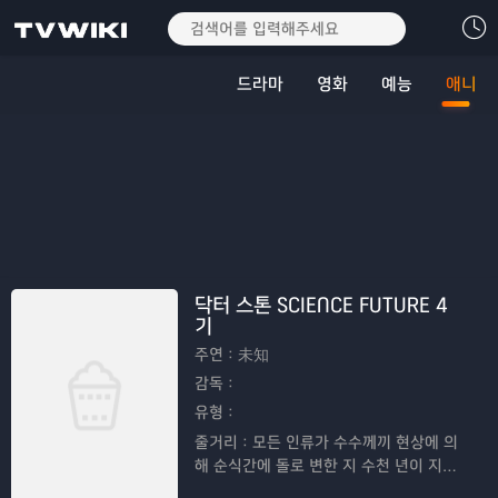
드라마
영화
예능
애니
닥터 스톤 SCIENCE FUTURE 4
기
주연：
未知
감독：
유형：
줄거리：
모든 인류가 수수께끼 현상에 의
해 순식간에 돌로 변한 지 수천 년이 지나
고, 초인적인 두뇌를 가진 소년이 깨어나,