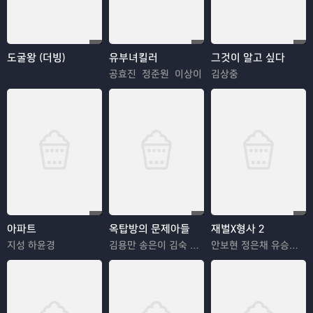
도굴왕 (더빙)
유부녀킬러
그것이 알고 싶다
공효진 정준원 이상이
김상중
아파트
옥탑방의 문제아들
재벌X형사 2
지성 하윤경
김용만 송은이 김숙 정형돈 민경훈
안보현 정은채 유승호 김혜은