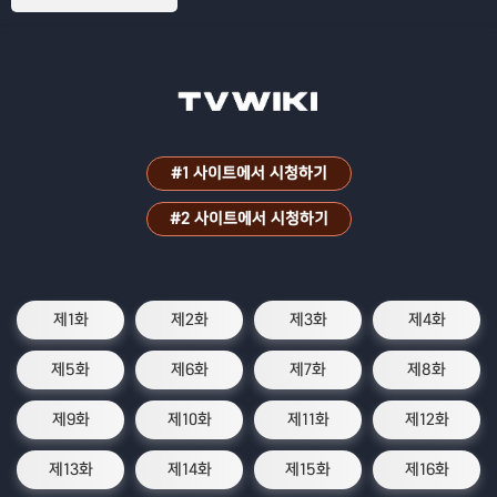
과학의 힘으로 동료들과 세계를 되찾는 이
야기를 그린 애니메이션
#1 사이트에서 시청하기
#2 사이트에서 시청하기
제1화
제2화
제3화
제4화
제5화
제6화
제7화
제8화
제9화
제10화
제11화
제12화
제13화
제14화
제15화
제16화