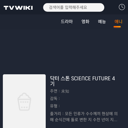
드라마
영화
예능
애니
닥터 스톤 SCIENCE FUTURE 4
기
주연：
未知
감독：
유형：
줄거리：
모든 인류가 수수께끼 현상에 의
해 순식간에 돌로 변한 지 수천 년이 지나
고, 초인적인 두뇌를 가진 소년이 깨어나,