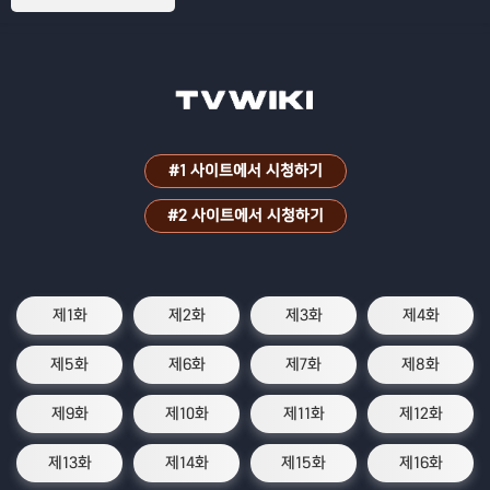
과학의 힘으로 동료들과 세계를 되찾는 이
야기를 그린 애니메이션
#1 사이트에서 시청하기
#2 사이트에서 시청하기
제1화
제2화
제3화
제4화
제5화
제6화
제7화
제8화
제9화
제10화
제11화
제12화
제13화
제14화
제15화
제16화