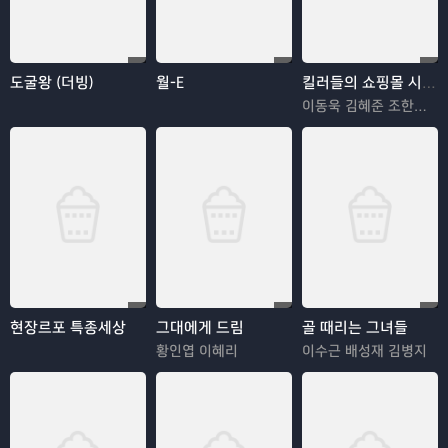
도굴왕 (더빙)
월-E
킬러들의 쇼핑몰 시즌2
이동욱 김혜준 조한선 김해나
현장르포 특종세상
그대에게 드림
골 때리는 그녀들
황인엽 이혜리
이수근 배성재 김병지