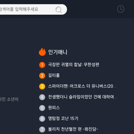
인기애니
극장판 귀멸의 칼날: 무한성편
1
길티홀
2
스파이더맨: 어크로스 더 유니버스(2023)
3
전생했더니 슬라임이었던 건에 대하여 4기
4
가진 소년이
원피스
5
명탐정 코난 15기
6
블리치 천년혈전 편 -화진담-
7