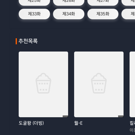
제25화
제26화
제27화
제
제33화
제34화
제35화
제
추천목록
도굴왕 (더빙)
월-E
킬