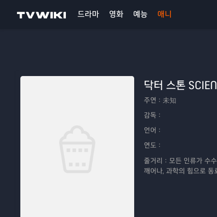
드라마
영화
예능
애니
닥터 스톤 SCIEN
주연：
未知
감독：
언어：
연도：
줄거리：
모든 인류가 수수
깨어나, 과학의 힘으로 