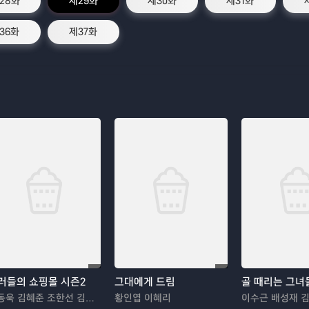
28화
제29화
제30화
제31화
36화
제37화
러들의 쇼핑몰 시즌2
그대에게 드림
골 때리는 그녀
이동욱 김혜준 조한선 김해나
황인엽 이혜리
이수근 배성재 