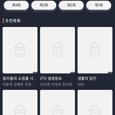
제4회
제3회
제2회
제1회
추천목록
킬러들의 쇼핑몰 시즌2
2TV 생생정보
생활의 달인
이동욱 김혜준 조한선 김해나
이선영 이재성 정지원
SBS