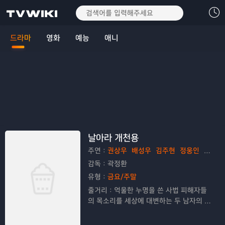
드라마
영화
예능
애니
날아라 개천용
주연：
권상우
배성우
김주현
정웅인
김응수
감독：
곽정환
유형：
금요/주말
줄거리：
억울한 누명을 쓴 사법 피해자들
의 목소리를 세상에 대변하는 두 남자의 뜨
거운 이야기