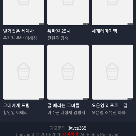
벌거벗은 세계사
톡파원 25시
세계테마기행
은지원 존박 이혜성
전현무 김숙
그대에게 드림
골 때리는 그녀들
오은영 리포트 – 결혼 지옥
황인엽 이혜리
이수근 배성재 김병지
오은영 소유진 하하
광고문의:
@tvcs365
Copyright © 2016-2026
티비위키
.All Rights Reserved .