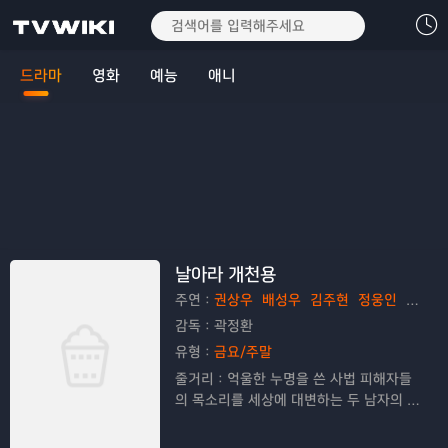
드라마
영화
예능
애니
날아라 개천용
주연：
권상우
배성우
김주현
정웅인
김응수
감독：
곽정환
유형：
금요/주말
줄거리：
억울한 누명을 쓴 사법 피해자들
의 목소리를 세상에 대변하는 두 남자의 뜨
거운 이야기