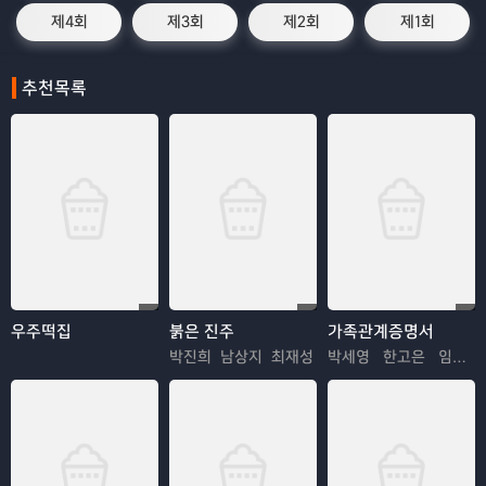
제4회
제3회
제2회
제1회
추천목록
우주떡집
붉은 진주
가족관계증명서
박진희 남상지 최재성
박세영 한고은 임지은