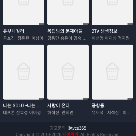
유부녀킬러
옥탑방의 문제아들
2TV 생생정보
공효진 정준원 이상이
김용만 송은이 김숙 정형돈 민경훈
이선영 이재성 정지원
나는 SOLO -나는 솔로
사랑이 온다
풍향중
데프콘 전효성 이이경
하석진 안희연
유재석 지석진 이성민 양세찬
광고문의:
@tvcs365
Copyright © 2016-2026
티비위키
.All Rights Reserved .