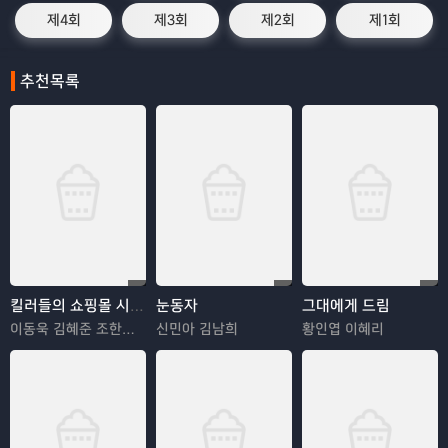
제4회
제3회
제2회
제1회
추천목록
킬러들의 쇼핑몰 시즌2
눈동자
그대에게 드림
이동욱 김혜준 조한선 김해나
신민아 김남희
황인엽 이혜리