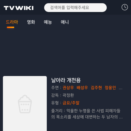
드라마
영화
예능
애니
날아라 개천용
주연：
권상우
배성우
김주현
정웅인
김응수
감독：
곽정환
유형：
금요/주말
줄거리：
억울한 누명을 쓴 사법 피해자들
의 목소리를 세상에 대변하는 두 남자의 뜨
거운 이야기