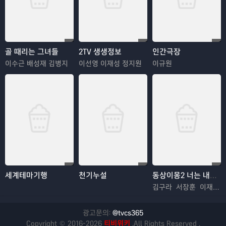
골 때리는 그녀들
2TV 생생정보
인간극장
이수근 배성재 김병지
이선영 이재성 정지원
이규원
세계테마기행
천기누설
동상이몽2 너는 내운명
김구라 서장훈 이재명 추자현 김수용 김혜경 우효광 김진아
광고문의:
@tvcs365
Copyright © 2016-2026
티비위키
.All Rights Reserved .