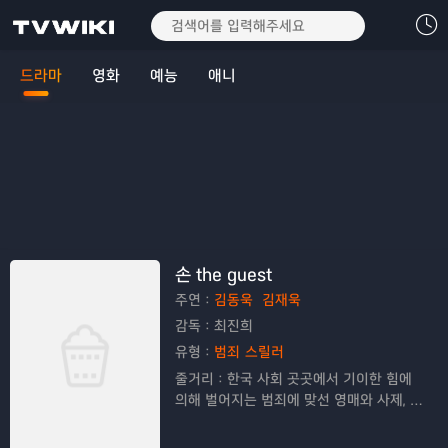
드라마
영화
예능
애니
손 the guest
주연：
김동욱
김재욱
감독：
최진희
유형：
범죄
스릴러
줄거리：
한국 사회 곳곳에서 기이한 힘에
의해 벌어지는 범죄에 맞선 영매와 사제, 형
사의 이야기를 그린 드라마