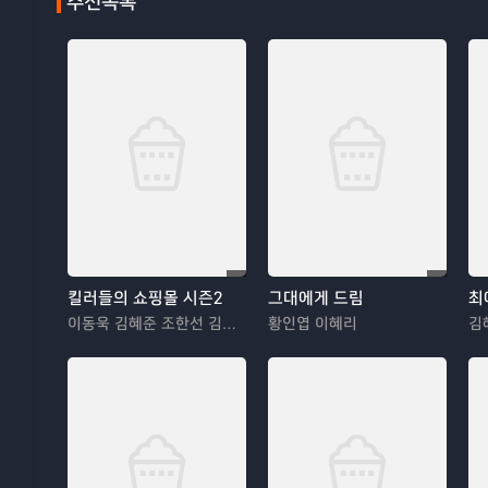
추천목록
킬러들의 쇼핑몰 시즌2
그대에게 드림
최
이동욱 김혜준 조한선 김해나
황인엽 이혜리
김