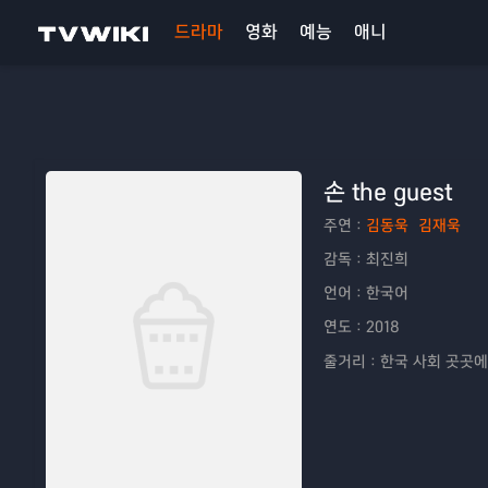
드라마
영화
예능
애니
손 the guest
주연：
김동욱
김재욱
감독：
최진희
언어：
한국어
연도：
2018
줄거리：
한국 사회 곳곳에