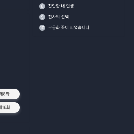
찬란한 내 인생
8
천사의 선택
9
무궁화 꽃이 피었습니다
10
제8화
제16화