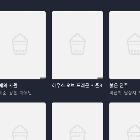
애의 사원
하우스 오브 드래곤 시즌3
붉은 진주
혜준 강훈 차우민
박진희 남상지 