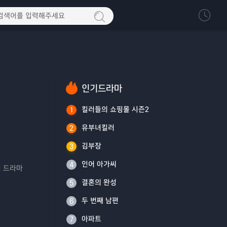
인기드라마
킬러들의 쇼핑몰 시즌2
1
유부녀킬러
2
김부장
3
인어 아가씨
4
린 드라마
결혼의 완성
5
두 번째 남편
6
아파트
7