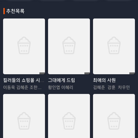
추천목록
킬러들의 쇼핑몰 시즌2
그대에게 드림
최애의 사원
이동욱 김혜준 조한선 김해나
황인엽 이혜리
김혜준 강훈 차우민