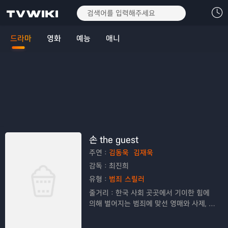
드라마
영화
예능
애니
손 the guest
주연：
김동욱
김재욱
감독：
최진희
유형：
범죄
스릴러
줄거리：
한국 사회 곳곳에서 기이한 힘에
의해 벌어지는 범죄에 맞선 영매와 사제, 형
사의 이야기를 그린 드라마