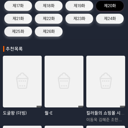
제17화
제18화
제19화
제20화
제21화
제22화
제23화
제24화
제25화
제26화
추천목록
도굴왕 (더빙)
월-E
킬러들의 쇼핑몰 시즌2
이동욱 김혜준 조한선 김해나