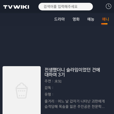
드라마
영화
예능
애니
전생했더니 슬라임이었던 건에
대하여 3기
주연：
未知
감독：
유형：
줄거리：
어느 날 갑자기 나타난 괴한에게
습격당해 목숨을 잃은 주인공은 천문학적
확률로 이세계에 전생하지만, 최약체 몬스