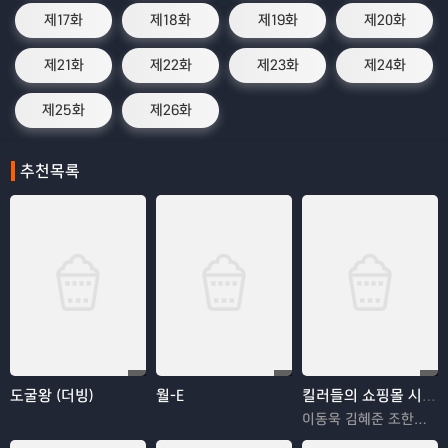
제17화
제18화
제19화
제20화
제21화
제22화
제23화
제24화
제25화
제26화
추천목록
도굴왕 (더빙)
월-E
킬러들의 쇼핑몰 시즌2
이동욱 김혜준 조한선 김해나