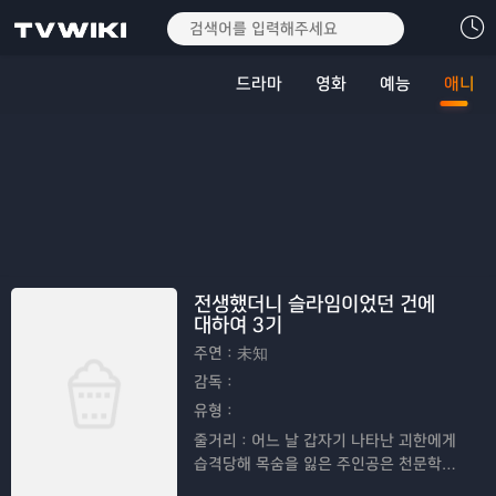
드라마
영화
예능
애니
전생했더니 슬라임이었던 건에
대하여 3기
주연：
未知
감독：
유형：
줄거리：
어느 날 갑자기 나타난 괴한에게
습격당해 목숨을 잃은 주인공은 천문학적
확률로 이세계에 전생하지만, 최약체 몬스