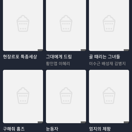
현장르포 특종세상
그대에게 드림
골 때리는 그녀들
황인엽 이혜리
이수근 배성재 김병지
구해줘 홈즈
눈동자
엄지의 제왕