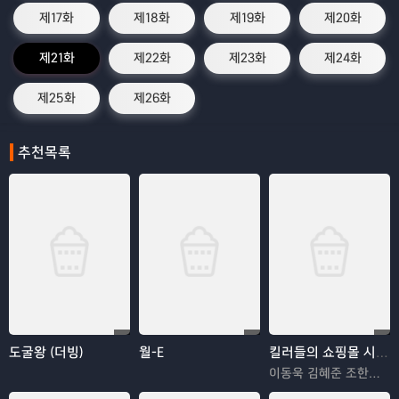
제17화
제18화
제19화
제20화
제21화
제22화
제23화
제24화
제25화
제26화
추천목록
도굴왕 (더빙)
월-E
킬러들의 쇼핑몰 시즌2
이동욱 김혜준 조한선 김해나