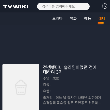
드라마
영화
예능
애니
전생했더니 슬라임이었던 건에
대하여 3기
주연：
未知
감독：
유형：
줄거리：
어느 날 갑자기 나타난 괴한에게
습격당해 목숨을 잃은 주인공은 천문학적
확률로 이세계에 전생하지만, 최약체 몬스