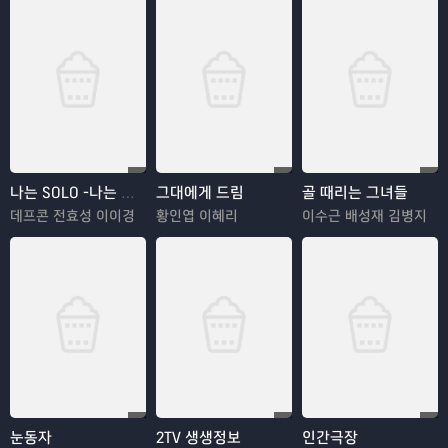
나는 SOLO -나는 솔로
그대에게 드림
골 때리는 그녀들
데프콘 전효성 이이경
황인엽 이혜리
이수근 배성재 김병지
눈동자
2TV 생생정보
인간극장