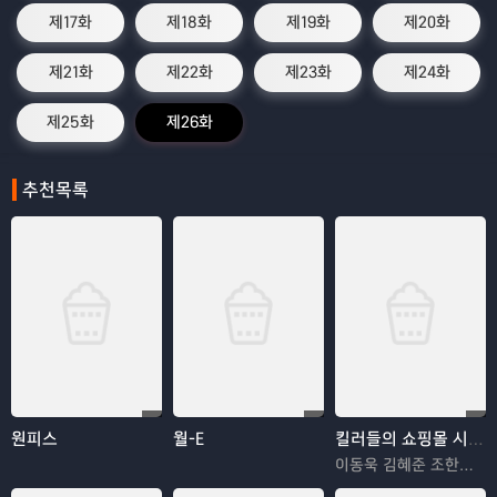
제17화
제18화
제19화
제20화
제21화
제22화
제23화
제24화
제25화
제26화
추천목록
원피스
월-E
킬러들의 쇼핑몰 시즌2
이동욱 김혜준 조한선 김해나