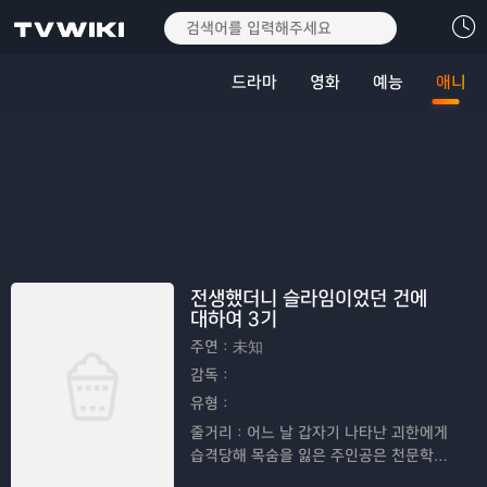
드라마
영화
예능
애니
전생했더니 슬라임이었던 건에
대하여 3기
주연：
未知
감독：
유형：
줄거리：
어느 날 갑자기 나타난 괴한에게
습격당해 목숨을 잃은 주인공은 천문학적
확률로 이세계에 전생하지만, 최약체 몬스