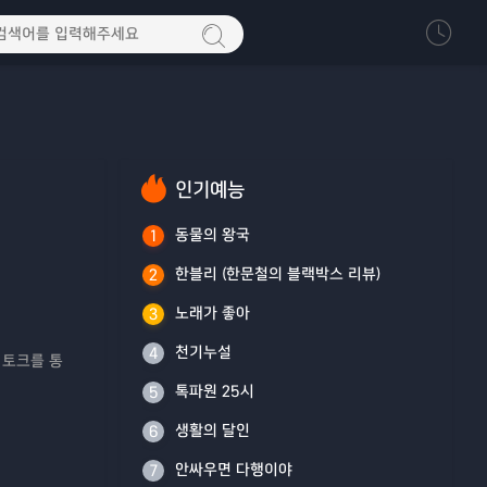
인기예능
동물의 왕국
1
한블리 (한문철의 블랙박스 리뷰)
2
노래가 좋아
3
천기누설
4
 토크를 통
톡파원 25시
5
생활의 달인
6
안싸우면 다행이야
7