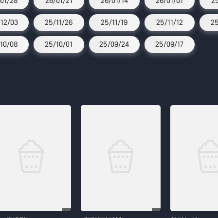
01/28
26/01/21
26/01/14
26/01/07
25
12/03
25/11/26
25/11/19
25/11/12
25
10/08
25/10/01
25/09/24
25/09/17