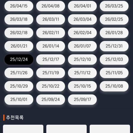
26/04/15
26/04/08
26/04/01
26/03/25
26/03/18
26/03/11
26/03/04
26/02/25
26/02/18
26/02/11
26/02/04
26/01/28
26/01/21
26/01/14
26/01/07
25/12/31
25/12/24
25/12/17
25/12/10
25/12/03
25/11/26
25/11/19
25/11/12
25/11/05
25/10/29
25/10/22
25/10/15
25/10/08
25/10/01
25/09/24
25/09/17
추천목록