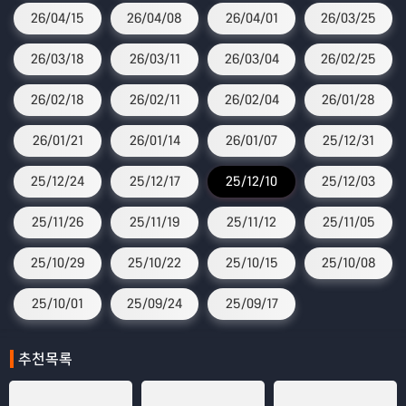
26/04/15
26/04/08
26/04/01
26/03/25
26/03/18
26/03/11
26/03/04
26/02/25
26/02/18
26/02/11
26/02/04
26/01/28
26/01/21
26/01/14
26/01/07
25/12/31
25/12/24
25/12/17
25/12/10
25/12/03
25/11/26
25/11/19
25/11/12
25/11/05
25/10/29
25/10/22
25/10/15
25/10/08
25/10/01
25/09/24
25/09/17
추천목록