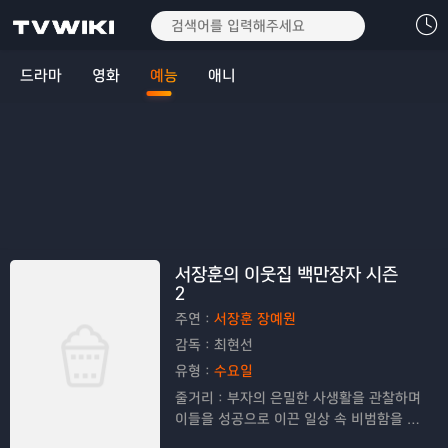
드라마
영화
예능
애니
서장훈의 이웃집 백만장자 시즌
2
주연：
서장훈 장예원
감독：
최현선
유형：
수요일
줄거리：
부자의 은밀한 사생활을 관찰하며
이들을 성공으로 이끈 일상 속 비범함을 발
견하고, 깊이 있는 토크를 통해 부자의 사고