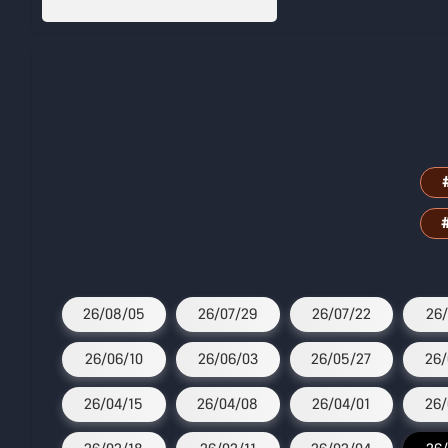
26/08/05
26/07/29
26/07/22
26/
26/06/10
26/06/03
26/05/27
26/
26/04/15
26/04/08
26/04/01
26/