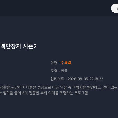
 백만장자 시즌2
유형：
수요일
지역：
한국
업데이트：
2026-08-05 22:18:33
생활을 관찰하며 이들을 성공으로 이끈 일상 속 비범함을 발견하고, 깊이 있는
와 철학을 들어보며 진정한 부의 의미를 조명하는 프로그램