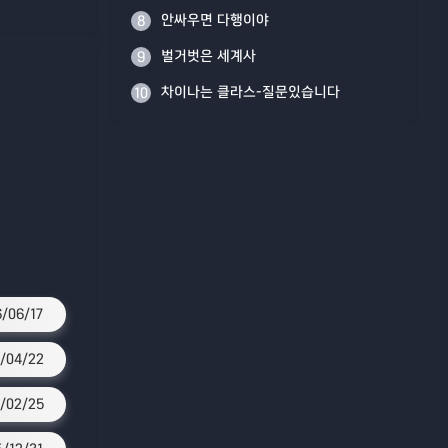
안싸우면 다행이야
8
벌거벗은 세계사
9
차이나는 클라스-질문있습니다
10
/06/17
/04/22
/02/25