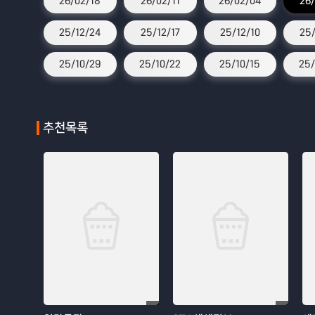
26/02/18
26/02/11
26/02/04
26/
25/12/24
25/12/17
25/12/10
25/
25/10/29
25/10/22
25/10/15
25/
추천목록