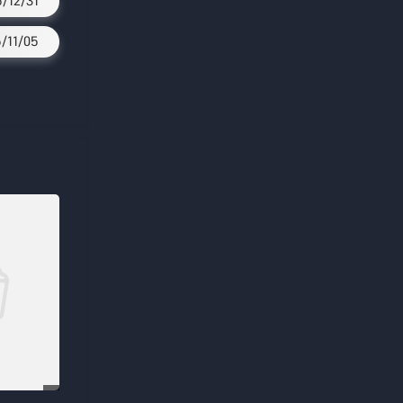
/12/31
/11/05