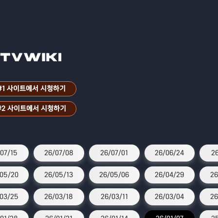
#1 사이트에서 시청하기
#2 사이트에서 시청하기
07/15
26/07/08
26/07/01
26/06/24
26
05/20
26/05/13
26/05/06
26/04/29
26
03/25
26/03/18
26/03/11
26/03/04
26