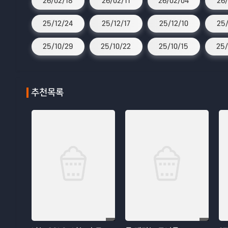
26/02/18
26/02/11
26/02/04
26/
25/12/24
25/12/17
25/12/10
25/
25/10/29
25/10/22
25/10/15
25/
추천목록