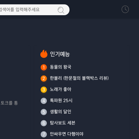
인기예능
동물의 왕국
1
한블리 (한문철의 블랙박스 리뷰)
2
노래가 좋아
3
톡파원 25시
4
 토크를 통
생활의 달인
5
탐사보도 세븐
6
안싸우면 다행이야
7