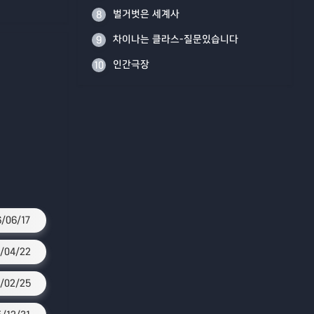
벌거벗은 세계사
8
차이나는 클라스-질문있습니다
9
인간극장
10
/06/17
/04/22
/02/25