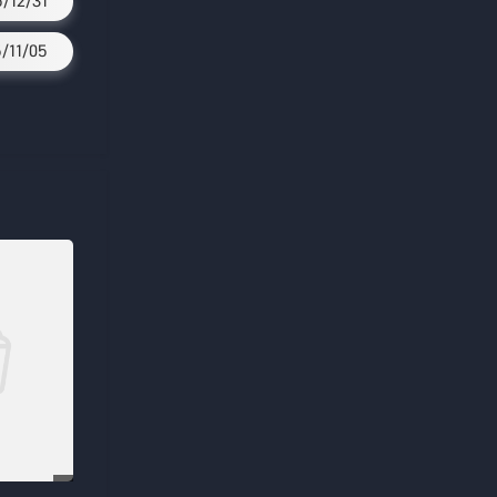
/12/31
/11/05