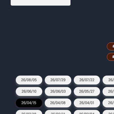
26/08/05
26/07/29
26/07/22
26/
26/06/10
26/06/03
26/05/27
26/
26/04/15
26/04/08
26/04/01
26/