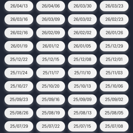
26/04/13
26/04/06
26/03/30
26/03/23
26/03/16
26/03/09
26/03/02
26/02/23
26/02/16
26/02/09
26/02/02
26/01/26
26/01/19
26/01/12
26/01/05
25/12/29
25/12/22
25/12/15
25/12/08
25/12/01
25/11/24
25/11/17
25/11/10
25/11/03
25/10/27
25/10/20
25/10/13
25/10/06
25/09/23
25/09/16
25/09/09
25/09/02
25/08/26
25/08/19
25/08/13
25/08/05
25/07/29
25/07/22
25/07/15
25/07/08