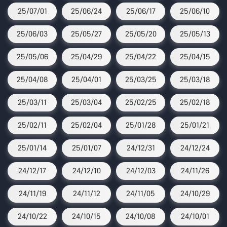
25/07/01
25/06/24
25/06/17
25/06/10
25/06/03
25/05/27
25/05/20
25/05/13
25/05/06
25/04/29
25/04/22
25/04/15
25/04/08
25/04/01
25/03/25
25/03/18
25/03/11
25/03/04
25/02/25
25/02/18
25/02/11
25/02/04
25/01/28
25/01/21
25/01/14
25/01/07
24/12/31
24/12/24
24/12/17
24/12/10
24/12/03
24/11/26
24/11/19
24/11/12
24/11/05
24/10/29
24/10/22
24/10/15
24/10/08
24/10/01