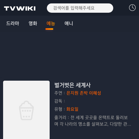
드라마
영화
예능
애니
벌거벗은 세계사
주연：
은지원 존박 이혜성
감독：
유형：
화요일
줄거리：
전 세계 곳곳을 온택트로 둘러보
며 각 나라의 명소를 살펴보고, 다양한 관점
에서 우리가 몰랐던 세계의 역사를 파헤치
는 프로그램