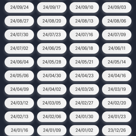
24/09/24
24/09/17
24/09/10
24/09/03
24/08/27
24/08/20
24/08/13
24/08/06
24/07/30
24/07/23
24/07/16
24/07/09
24/07/02
24/06/25
24/06/18
24/06/11
24/06/04
24/05/28
24/05/21
24/05/14
24/05/06
24/04/30
24/04/23
24/04/16
24/04/09
24/04/02
24/03/26
24/03/19
24/03/12
24/03/05
24/02/27
24/02/20
24/02/13
24/02/06
24/01/30
24/01/23
24/01/16
24/01/09
24/01/02
23/12/26