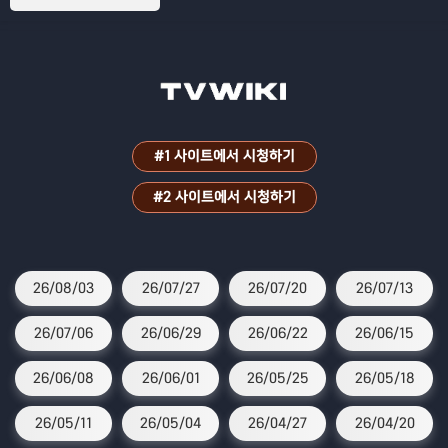
#1 사이트에서 시청하기
#2 사이트에서 시청하기
26/08/03
26/07/27
26/07/20
26/07/13
26/07/06
26/06/29
26/06/22
26/06/15
26/06/08
26/06/01
26/05/25
26/05/18
26/05/11
26/05/04
26/04/27
26/04/20