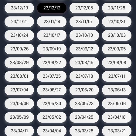
23/12/19
23/12/12
23/12/05
23/11/28
23/11/21
23/11/14
23/11/07
23/10/31
23/10/24
23/10/17
23/10/10
23/10/03
23/09/26
23/09/19
23/09/12
23/09/05
23/08/29
23/08/22
23/08/15
23/08/08
23/08/01
23/07/25
23/07/18
23/07/11
23/07/04
23/06/27
23/06/20
23/06/13
23/06/06
23/05/30
23/05/23
23/05/16
23/05/09
23/05/02
23/04/25
23/04/18
23/04/11
23/04/04
23/03/28
23/03/21