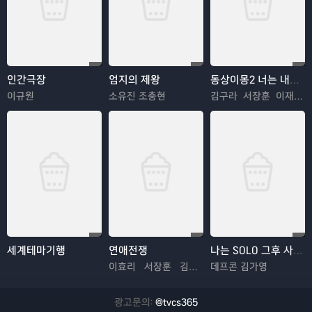
인간극장
엄지의 제왕
동상이몽2 너는 내운명
이규원
소유진 조충현
김구라 서장훈 이재명 추자현 김수용 김혜경 우효광 김진아
세계테마기행
연애전쟁
나는 SOLO 그후 사랑은 계속된다(나솔사계)
이효리 서장훈 김희철
데프콘 김가영
광고문의:
@tvcs365