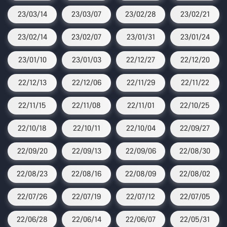
23/03/14
23/03/07
23/02/28
23/02/21
23/02/14
23/02/07
23/01/31
23/01/24
23/01/10
23/01/03
22/12/27
22/12/20
22/12/13
22/12/06
22/11/29
22/11/22
22/11/15
22/11/08
22/11/01
22/10/25
22/10/18
22/10/11
22/10/04
22/09/27
22/09/20
22/09/13
22/09/06
22/08/30
22/08/23
22/08/16
22/08/09
22/08/02
22/07/26
22/07/19
22/07/12
22/07/05
22/06/28
22/06/14
22/06/07
22/05/31