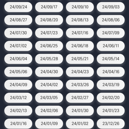
24/09/24
24/09/17
24/09/10
24/09/03
24/08/27
24/08/20
24/08/13
24/08/06
24/07/30
24/07/23
24/07/16
24/07/09
24/07/02
24/06/25
24/06/18
24/06/11
24/06/04
24/05/28
24/05/21
24/05/14
24/05/06
24/04/30
24/04/23
24/04/16
24/04/09
24/04/02
24/03/26
24/03/19
24/03/12
24/03/05
24/02/27
24/02/20
24/02/13
24/02/06
24/01/30
24/01/23
24/01/16
24/01/09
24/01/02
23/12/26