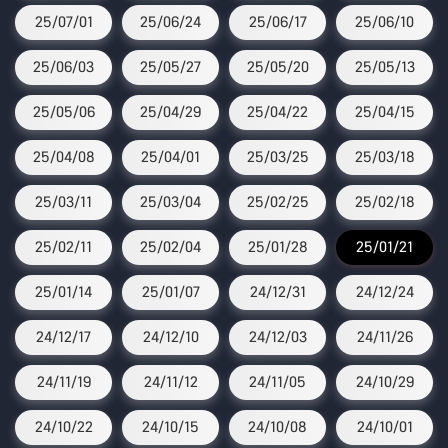
25/07/01
25/06/24
25/06/17
25/06/10
25/06/03
25/05/27
25/05/20
25/05/13
25/05/06
25/04/29
25/04/22
25/04/15
25/04/08
25/04/01
25/03/25
25/03/18
25/03/11
25/03/04
25/02/25
25/02/18
25/02/11
25/02/04
25/01/28
25/01/21
25/01/14
25/01/07
24/12/31
24/12/24
24/12/17
24/12/10
24/12/03
24/11/26
24/11/19
24/11/12
24/11/05
24/10/29
24/10/22
24/10/15
24/10/08
24/10/01