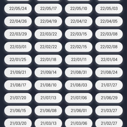
22/05/24
22/05/17
22/05/10
22/05/03
22/04/26
22/04/19
22/04/12
22/04/05
22/03/29
22/03/22
22/03/15
22/03/08
22/03/01
22/02/22
22/02/15
22/02/08
22/01/25
22/01/18
22/01/11
22/01/04
21/09/21
21/09/14
21/08/31
21/08/24
21/08/17
21/08/10
21/08/03
21/07/27
21/07/20
21/07/13
21/07/06
21/06/29
21/06/15
21/06/08
21/06/01
21/03/27
21/03/20
21/03/13
21/03/06
21/02/27