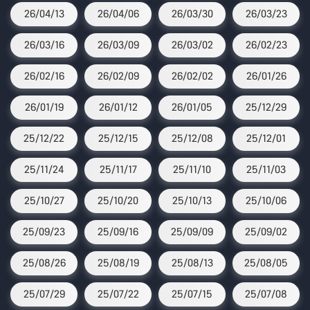
26/04/13
26/04/06
26/03/30
26/03/23
26/03/16
26/03/09
26/03/02
26/02/23
26/02/16
26/02/09
26/02/02
26/01/26
26/01/19
26/01/12
26/01/05
25/12/29
25/12/22
25/12/15
25/12/08
25/12/01
25/11/24
25/11/17
25/11/10
25/11/03
25/10/27
25/10/20
25/10/13
25/10/06
25/09/23
25/09/16
25/09/09
25/09/02
25/08/26
25/08/19
25/08/13
25/08/05
25/07/29
25/07/22
25/07/15
25/07/08