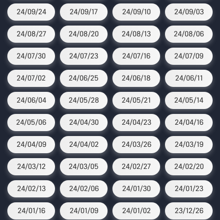
24/09/24
24/09/17
24/09/10
24/09/03
24/08/27
24/08/20
24/08/13
24/08/06
24/07/30
24/07/23
24/07/16
24/07/09
24/07/02
24/06/25
24/06/18
24/06/11
24/06/04
24/05/28
24/05/21
24/05/14
24/05/06
24/04/30
24/04/23
24/04/16
24/04/09
24/04/02
24/03/26
24/03/19
24/03/12
24/03/05
24/02/27
24/02/20
24/02/13
24/02/06
24/01/30
24/01/23
24/01/16
24/01/09
24/01/02
23/12/26