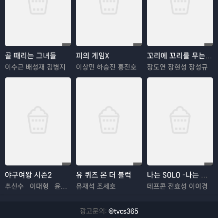
골 때리는 그녀들
피의 게임X
꼬리에 꼬리를 무는 그날 이야기
이수근 배성재 김병지
이상민 하승진 홍진호
장도연 장현성 장성규
야구여왕 시즌2
유 퀴즈 온 더 블럭
나는 SOLO -나는 솔로
추신수 이대형 윤석민
유재석 조세호
데프콘 전효성 이이경
광고문의:
@tvcs365