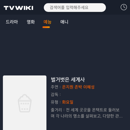
드라마
영화
예능
애니
벌거벗은 세계사
주연：
은지원 존박 이혜성
감독：
유형：
화요일
줄거리：
전 세계 곳곳을 온택트로 둘러보
며 각 나라의 명소를 살펴보고, 다양한 관점
에서 우리가 몰랐던 세계의 역사를 파헤치
는 프로그램