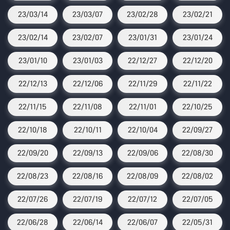
23/03/14
23/03/07
23/02/28
23/02/21
23/02/14
23/02/07
23/01/31
23/01/24
23/01/10
23/01/03
22/12/27
22/12/20
22/12/13
22/12/06
22/11/29
22/11/22
22/11/15
22/11/08
22/11/01
22/10/25
22/10/18
22/10/11
22/10/04
22/09/27
22/09/20
22/09/13
22/09/06
22/08/30
22/08/23
22/08/16
22/08/09
22/08/02
22/07/26
22/07/19
22/07/12
22/07/05
22/06/28
22/06/14
22/06/07
22/05/31