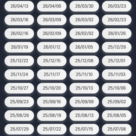
26/04/13
26/04/06
26/03/30
26/03/23
26/03/16
26/03/09
26/03/02
26/02/23
26/02/16
26/02/09
26/02/02
26/01/26
26/01/19
26/01/12
26/01/05
25/12/29
25/12/22
25/12/15
25/12/08
25/12/01
25/11/24
25/11/17
25/11/10
25/11/03
25/10/27
25/10/20
25/10/13
25/10/06
25/09/23
25/09/16
25/09/09
25/09/02
25/08/26
25/08/19
25/08/13
25/08/05
25/07/29
25/07/22
25/07/15
25/07/08