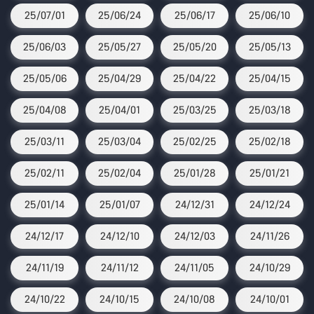
25/07/01
25/06/24
25/06/17
25/06/10
25/06/03
25/05/27
25/05/20
25/05/13
25/05/06
25/04/29
25/04/22
25/04/15
25/04/08
25/04/01
25/03/25
25/03/18
25/03/11
25/03/04
25/02/25
25/02/18
25/02/11
25/02/04
25/01/28
25/01/21
25/01/14
25/01/07
24/12/31
24/12/24
24/12/17
24/12/10
24/12/03
24/11/26
24/11/19
24/11/12
24/11/05
24/10/29
24/10/22
24/10/15
24/10/08
24/10/01