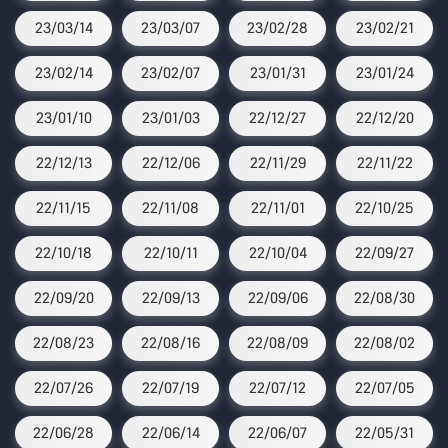
23/03/14
23/03/07
23/02/28
23/02/21
23/02/14
23/02/07
23/01/31
23/01/24
23/01/10
23/01/03
22/12/27
22/12/20
22/12/13
22/12/06
22/11/29
22/11/22
22/11/15
22/11/08
22/11/01
22/10/25
22/10/18
22/10/11
22/10/04
22/09/27
22/09/20
22/09/13
22/09/06
22/08/30
22/08/23
22/08/16
22/08/09
22/08/02
22/07/26
22/07/19
22/07/12
22/07/05
22/06/28
22/06/14
22/06/07
22/05/31