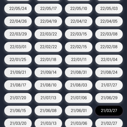
22/05/24
22/05/17
22/05/10
22/05/03
22/04/26
22/04/19
22/04/12
22/04/05
22/03/29
22/03/22
22/03/15
22/03/08
22/03/01
22/02/22
22/02/15
22/02/08
22/01/25
22/01/18
22/01/11
22/01/04
21/09/21
21/09/14
21/08/31
21/08/24
21/08/17
21/08/10
21/08/03
21/07/27
21/07/20
21/07/13
21/07/06
21/06/29
21/06/15
21/06/08
21/06/01
21/03/27
21/03/20
21/03/13
21/03/06
21/02/27