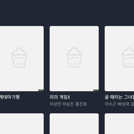
계테마기행
피의 게임X
골 때리는 그녀
이상민 하승진 홍진호
이수근 배성재 