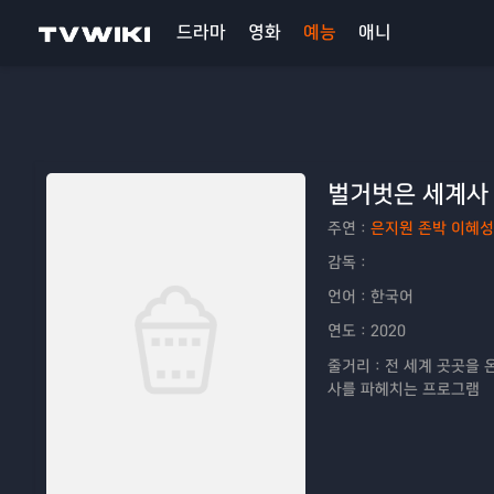
드라마
영화
예능
애니
벌거벗은 세계사
주연：
은지원 존박 이혜성
감독：
언어：
한국어
연도：
2020
줄거리：
전 세계 곳곳을 
사를 파헤치는 프로그램