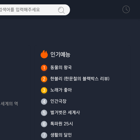
인기예능
동물의 왕국
1
한블리 (한문철의 블랙박스 리뷰)
2
노래가 좋아
3
인간극장
4
 세계의 역
벌거벗은 세계사
5
톡파원 25시
6
생활의 달인
7