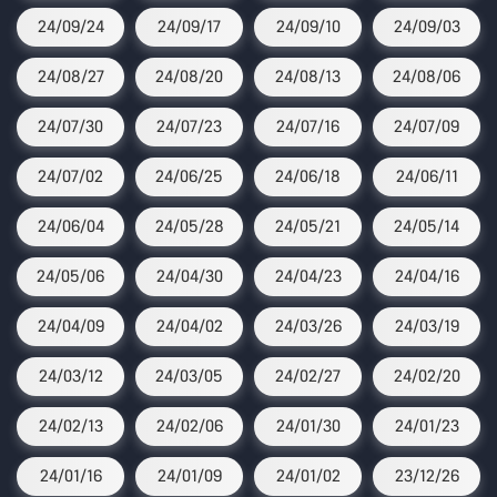
24/09/24
24/09/17
24/09/10
24/09/03
24/08/27
24/08/20
24/08/13
24/08/06
24/07/30
24/07/23
24/07/16
24/07/09
24/07/02
24/06/25
24/06/18
24/06/11
24/06/04
24/05/28
24/05/21
24/05/14
24/05/06
24/04/30
24/04/23
24/04/16
24/04/09
24/04/02
24/03/26
24/03/19
24/03/12
24/03/05
24/02/27
24/02/20
24/02/13
24/02/06
24/01/30
24/01/23
24/01/16
24/01/09
24/01/02
23/12/26