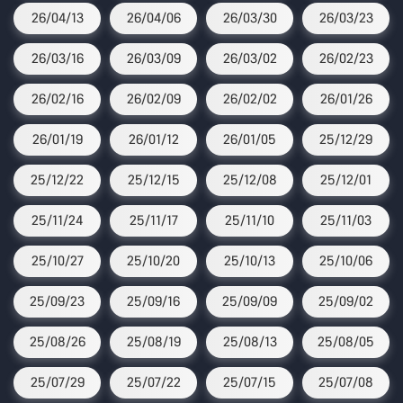
26/04/13
26/04/06
26/03/30
26/03/23
26/03/16
26/03/09
26/03/02
26/02/23
26/02/16
26/02/09
26/02/02
26/01/26
26/01/19
26/01/12
26/01/05
25/12/29
25/12/22
25/12/15
25/12/08
25/12/01
25/11/24
25/11/17
25/11/10
25/11/03
25/10/27
25/10/20
25/10/13
25/10/06
25/09/23
25/09/16
25/09/09
25/09/02
25/08/26
25/08/19
25/08/13
25/08/05
25/07/29
25/07/22
25/07/15
25/07/08