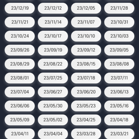
23/12/19
23/12/12
23/12/05
23/11/28
23/11/21
23/11/14
23/11/07
23/10/31
23/10/24
23/10/17
23/10/10
23/10/03
23/09/26
23/09/19
23/09/12
23/09/05
23/08/29
23/08/22
23/08/15
23/08/08
23/08/01
23/07/25
23/07/18
23/07/11
23/07/04
23/06/27
23/06/20
23/06/13
23/06/06
23/05/30
23/05/23
23/05/16
23/05/09
23/05/02
23/04/25
23/04/18
23/04/11
23/04/04
23/03/28
23/03/21