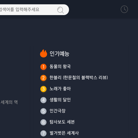
인기예능
동물의 왕국
1
한블리 (한문철의 블랙박스 리뷰)
2
노래가 좋아
3
생활의 달인
4
 세계의 역
인간극장
5
탐사보도 세븐
6
벌거벗은 세계사
7