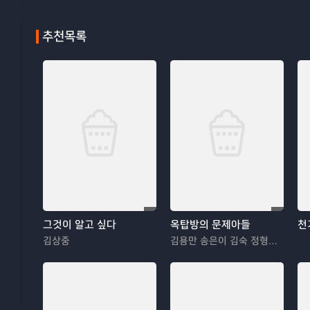
추천목록
그것이 알고 싶다
옥탑방의 문제아들
천
김상중
김용만 송은이 김숙 정형돈 민경훈