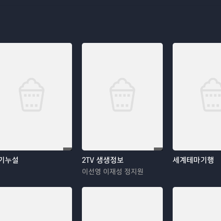
기누설
2TV 생생정보
세계테마기행
이선영 이재성 정지원