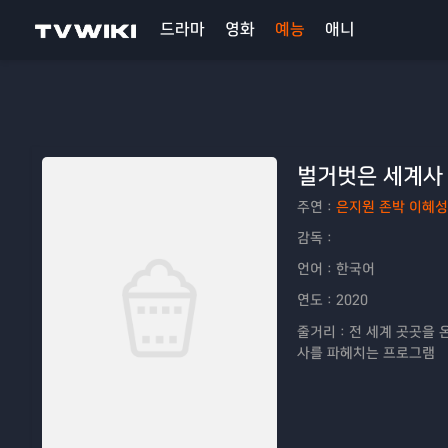
드라마
영화
예능
애니
벌거벗은 세계사
주연：
은지원 존박 이혜성
감독：
언어：
한국어
연도：
2020
줄거리：
전 세계 곳곳을 
사를 파헤치는 프로그램